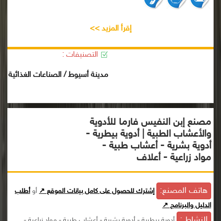
إقرأ المزيد >>
التصنيفات :
مدينة أسيوط / الصناعات الغذائية
مصنع إبن النفيس فارما للأدوية
والأعشاب الطبية | أدوية بيطرية -
أدوية بشرية - أعشاب طبية -
مواد زراعية - أعلاف
هاتف المصنع:
إشترك للحصول على كامل بيانات الموقع ↗
أو
أطلب
الدليل والبرنامج ↗
النشاط :
أدوية بيطرية - أدوية بشرية - أعشاب طبية - مواد زراعية -