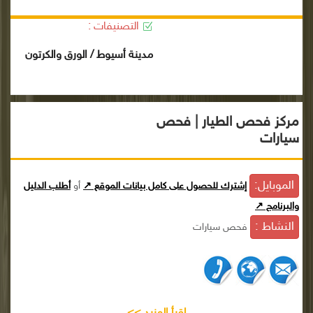
التصنيفات :
مدينة أسيوط / الورق والكرتون
مركز فحص الطيار | فحص
سيارات
الموبايل:
إشترك للحصول على كامل بيانات الموقع ↗
أو
أطلب الدليل
والبرنامج ↗
النشاط :
فحص سيارات