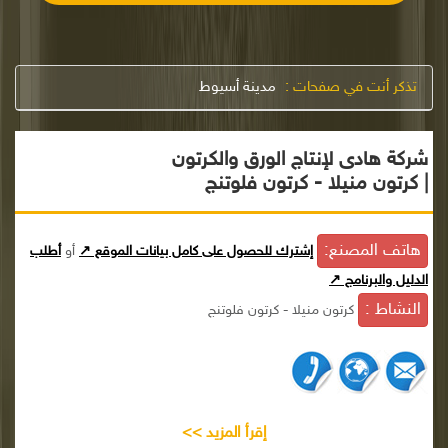
تذكر أنت في صفحات :
مدينة أسيوط
شركة هادى لإنتاج الورق والكرتون
| كرتون منيلا - كرتون فلوتنج
هاتف المصنع:
إشترك للحصول على كامل بيانات الموقع ↗
أو
أطلب
الدليل والبرنامج ↗
النشاط :
كرتون منيلا - كرتون فلوتنج
إقرأ المزيد >>