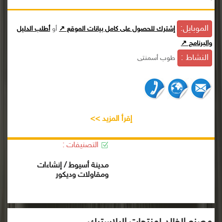
الموبايل:
إشترك للحصول على كامل بيانات الموقع ↗
أو
أطلب الدليل
والبرنامج ↗
النشاط :
طوب أسمنتى
إقرأ المزيد >>
التصنيفات :
مدينة أسيوط / إنشاءات
ومقاولات وديكور