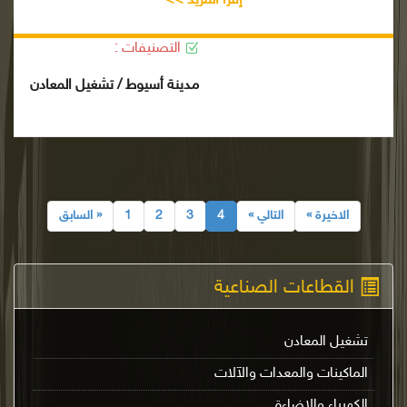
إقرأ المزيد >>
التصنيفات :
مدينة أسيوط / تشغيل المعادن
الاخيرة »
التالي »
4
3
2
1
« السابق
القطاعات الصناعية
تشغيل المعادن
الماكينات والمعدات والآلات
الكهرباء والإضاءة