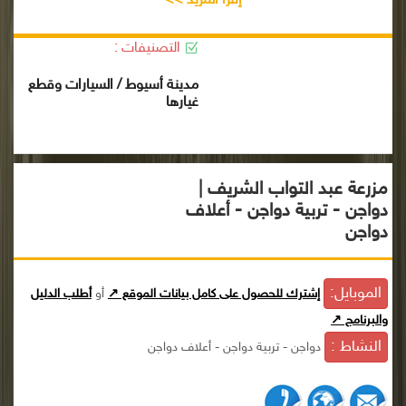
إقرأ المزيد >>
التصنيفات :
مدينة أسيوط / السيارات وقطع
غيارها
مزرعة عبد التواب الشريف |
دواجن - تربية دواجن - أعلاف
دواجن
الموبايل:
إشترك للحصول على كامل بيانات الموقع ↗
أو
أطلب الدليل
والبرنامج ↗
النشاط :
دواجن - تربية دواجن - أعلاف دواجن