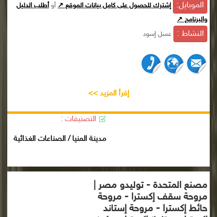
الموبايل:
إشترك للحصول على كامل بيانات الموقع ↗
أو
أطلب الدليل
والبرنامج ↗
النشاط :
عسل إسود
إقرأ المزيد >>
التصنيفات :
مدينة المنيا / الصناعات الغذائية
مصنع المتحدة - توليدو مصر |
مروحة سقف إكسترا - مروحة
حائط إكسترا - مروحة إستاند