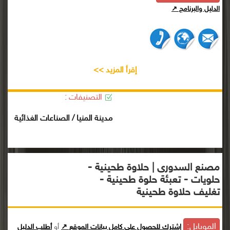
الدليل والبرنامج ↗
إقرأ المزيد >>
التصنيفات :
مدينة المنيا / الصناعات الغذائية
مصنع السدورى | حلاوة طحينية -
حلويات - تعبئة حلوة طحينية -
تغليف حلاوة طحينية
الموبايل:
إشترك للحصول على كامل بيانات الموقع ↗
أو
أطلب الدليل