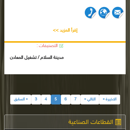
إقرأ المزيد >>
التصنيفات :
مدينة السلام / تشغيل المعادن
الاخيرة »
التالي »
7
6
5
4
3
« السابق
القطاعات الصناعية