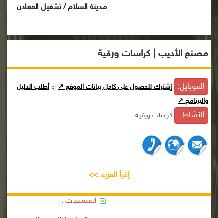
مدينة السلام / تشغيل المعادن
مصنع الأديب | كراسات ورقية
الموبايل:
إشترك للحصول على كامل بيانات الموقع ↗
أو
أطلب الدليل
والبرنامج ↗
النشاط :
كراسات ورقية
إقرأ المزيد >>
التصنيفات :