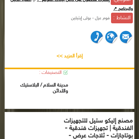
والبرنامج ↗
النشاط :
فوم عزل - بولى إيثيلين
إقرأ المزيد >>
التصنيفات :
مدينة السلام / البلاستيك
واللدائن
مصنع إليكو ستيل للتجهيزات
الفندقية | تجهيزات فندقية -
بوتاجازات - ثلاجات عرض -