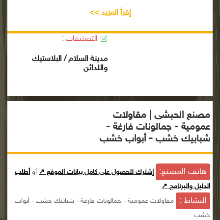
إقرأ المزيد >>
التصنيفات :
مدينة السلام / البلاستيك
واللدائن
مصنع الحبشى | مقاولات
عمومية - جمالونات فارغة -
شبابيك خشب - أبواب خشب
هاتف المصنع:
إشترك للحصول على كامل بيانات الموقع ↗
أو
أطلب
الدليل والبرنامج ↗
النشاط :
مقاولات عمومية - جمالونات فارغة - شبابيك خشب - أبواب
خشب