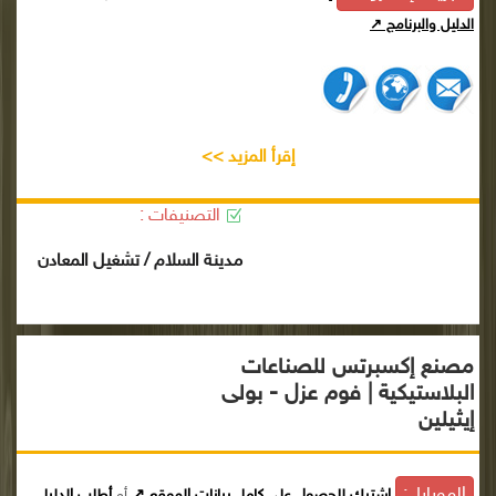
الدليل والبرنامج ↗
إقرأ المزيد >>
التصنيفات :
مدينة السلام / تشغيل المعادن
مصنع إكسبرتس للصناعات
البلاستيكية | فوم عزل - بولى
إيثيلين
الموبايل:
إشترك للحصول على كامل بيانات الموقع ↗
أو
أطلب الدليل