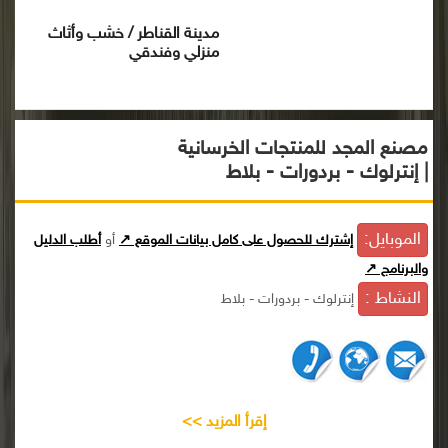
مدينة القناطر / خشب وأثاث
منزلي وفندقي
مصنع المجد للمنتجات الخرسانية
| إنترلوك - بردورات - بلاط
الموبايل:
إشترك للحصول على كامل بيانات الموقع ↗
أو
أطلب الدليل
والبرنامج ↗
النشاط :
إنترلوك - بردورات - بلاط
إقرأ المزيد >>