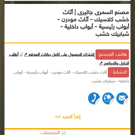
مصنع السمرى جاليرى | أثاث
خشب كلاسيك - أثاث مودرن -
أبواب رئيسية - أبواب داخلية -
شبابيك خشب
هاتف المصنع:
إشترك للحصول على كامل بيانات الموقع ↗
أو
أطلب
الدليل والبرنامج ↗
النشاط :
أثاث خشب كلاسيك - أثاث مودرن - أبواب رئيسية - أبواب
داخلية - شبابيك خشب
إقرأ المزيد >>
التصنيفات :