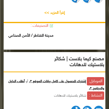
إقرأ المزيد >>
التصنيفات :
مدينة القناطر / الأمن الصناعي
مصنع كيما بلاست | شكائر
بلاستيك للدهانات
الموبايل:
إشترك للحصول على كامل بيانات الموقع ↗
أو
أطلب الدليل
والبرنامج ↗
النشاط :
شكائر بلاستيك للدهانات