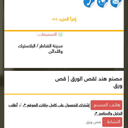
إقرأ المزيد >>
التصنيفات :
مدينة القناطر / البلاستيك
واللدائن
مصنع هند لقص الورق | قص
ورق
هاتف المصنع:
إشترك للحصول على كامل بيانات الموقع ↗
أو
أطلب
الدليل والبرنامج ↗
النشاط :
قص ورق