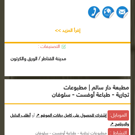
إقرأ المزيد >>
التصنيفات :
مدينة القناطر / الورق والكرتون
مطبعة دار سالم | مطبوعات
تجارية - طباعة أوفست - سلوفان
الموبايل:
إشترك للحصول على كامل بيانات الموقع ↗
أو
أطلب الدليل
والبرنامج ↗
النشاط :
مطبوعات تجارية - طباعة أوفست - سلوفان