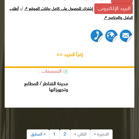
البريد الإلكترونى:
أو
إشترك للحصول على كامل بيانات الموقع ↗
أطلب
الدليل والبرنامج ↗
إقرأ المزيد >>
التصنيفات :
مدينة القناطر / المطابع
وتجهيزاتها
الاخيرة »
التالي »
2
1
« السابق