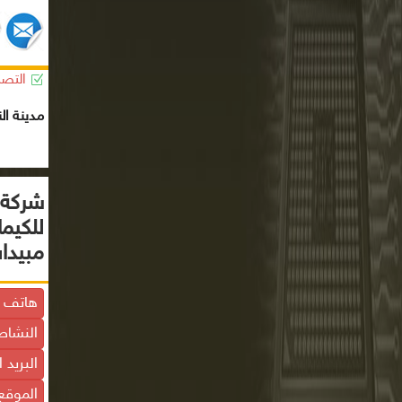
التصن
مدينة الن
شركة 
للكيما
مبيدات
هاتف ا
النشاط
البريد 
الموقع 