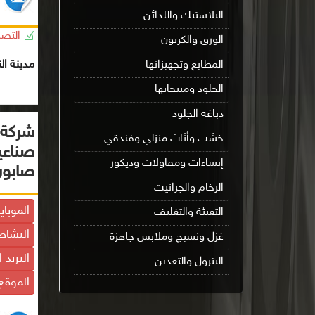
البلاستيك واللدائن
التصن
الورق والكرتون
مدينة ال
المطابع وتجهيزاتها
الجلود ومنتجاتها
دباغة الجلود
شركة 
خشب وأثاث منزلي وفندقي
صناعية
إنشاءات ومقاولات وديكور
صابون
الرخام والجرانيت
الموباي
التعبئة والتغليف
النشاط
غزل ونسيج وملابس جاهزة
البريد 
البترول والتعدين
الموقع 