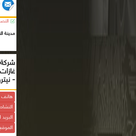
التصن
مدينة ال
شركة إ
غازات
- نيتر
هاتف ا
النشاط
البريد 
الموقع 