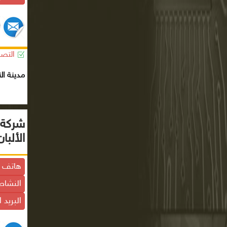
التصن
مدينة الن
شركة ا
الألبا
هاتف ال
النشاط
البريد 