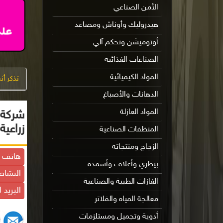
الأمن الصناعي
هيدروليك وأوناش ومصاعد
أوتوميشن وتحكم آلي
الصناعات الغذائية
المواد الكيميائية
تذكر أ
الدهانات والأصباغ
المواد العازلة
شركة أ
زراعية
المنظفات الصناعية
الزجاج ومنتجاته
هاتف ال
بيطري وأعلاف وأسمدة
النشاط
الغازات الطبية والصناعية
البريد 
معالجة المياه والفلاتر
أدوية وتجميل ومستلزمات