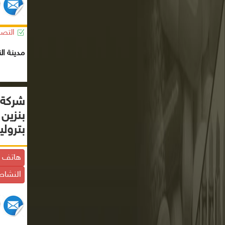
التصن
مدينة الن
شركة ا
بنزين 
بترولي
هاتف ا
النشاط