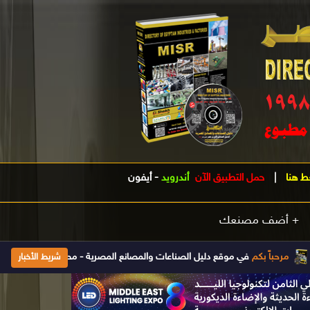
ط هنا
|
حمل التطبيق الآن
أندرويد
-
أيفون
+ أضف مصنعك
بكم
في موقع دليل الصناعات والمصانع المصرية - مصر .. الدليل الصناعى الأول فى مصر تأسس 1998 ويتم تحديث بياناته يومياَ إضغط هنا للإشتراك والحصول على
شريط الأخبار