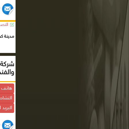
التصن
مدينة ك
شركة 
والفن
هاتف ا
النشاط
البريد 