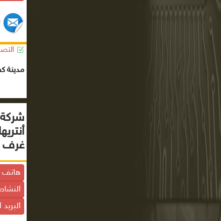
التصن
مدينة كف
شركة ف
أنتري
غرف أ
هاتف ا
النشاط
البريد 