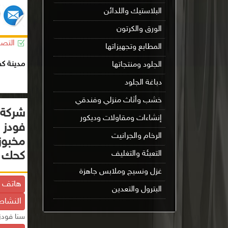
البلاستيك واللدائن
الورق والكرتون
التصن
المطابع وتجهيزاتها
مدينة كف
الجلود ومنتجاتها
دباغة الجلود
خشب وأثاث منزلي وفندقي
شركة 
إنشاءات ومقاولات وديكور
فودز -
الرخام والجرانيت
مخبوز
كحك س
التعبئة والتغليف
غزل ونسيج وملابس جاهزة
هاتف ال
البترول والتعدين
النشاط
سنا فودز