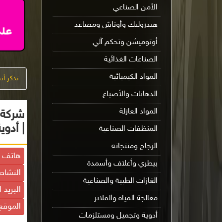
الأمن الصناعي
هيدروليك وأوناش ومصاعد
أوتوميشن وتحكم آلي
الصناعات الغذائية
المواد الكيميائية
تذكر أ
الدهانات والأصباغ
المواد العازلة
شركة س
| أدو
المنظفات الصناعية
الزجاج ومنتجاته
هاتف ا
بيطري وأعلاف وأسمدة
النشاط
الغازات الطبية والصناعية
البريد 
معالجة المياه والفلاتر
الموقع 
أدوية وتجميل ومستلزمات