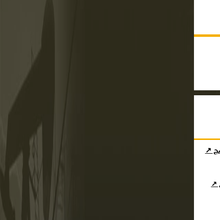
مج ↗
ج ↗