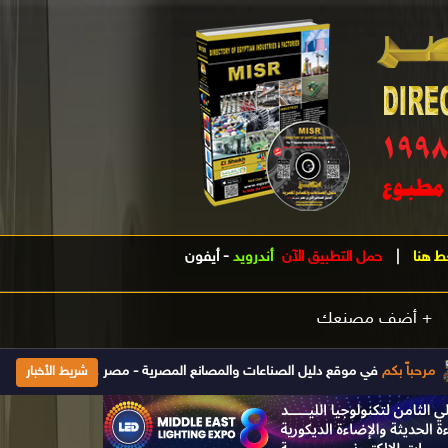
ط هنا
|
حمل التطبيق الآن
أندرويد
-
أيفون
+ أضف مصنعك
بكم
في موقع دليل الصناعات والمصانع المصرية - مصر .. الدليل الصناعى الأول فى مصر تأسس 1998 ويتم تحديث بياناته يومياَ إضغط هنا للإشتراك والحصول على
شريط الأخبار