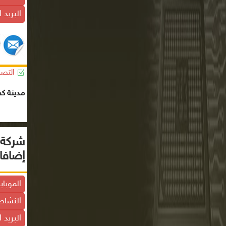
البريد 
التصن
مدينة كف
شركة ف
إضافا
الموباي
النشاط
البريد 