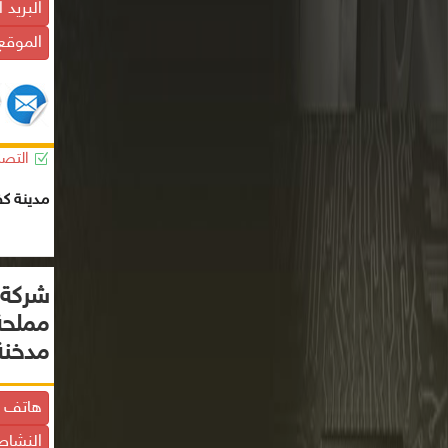
البريد 
الموقع 
التصن
مدينة كف
شركة 
مملحة
مدخنة
هاتف ا
النشاط