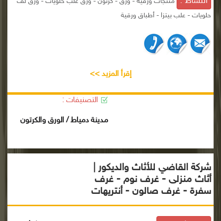
النشاط :
منتجات ورقية - ورق - كرتون - ورق علب حلويات - ورق لف
حلويات - علب بيتزا - أطباق ورقية
إقرأ المزيد >>
التصنيفات :
مدينة دمياط / الورق والكرتون
شركة القاضي للأثاث والديكور |
أثاث منزلى - غرف نوم - غرف
سفرة - غرف صالون - أنتريهات