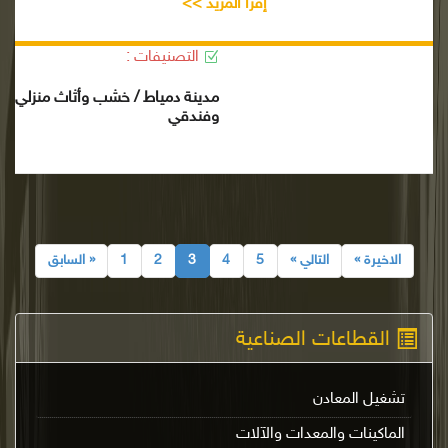
إقرأ المزيد >>
التصنيفات :
مدينة دمياط / خشب وأثاث منزلي
وفندقي
الاخيرة »
التالي »
5
4
3
2
1
« السابق
القطاعات الصناعية
تشغيل المعادن
الماكينات والمعدات والآلات