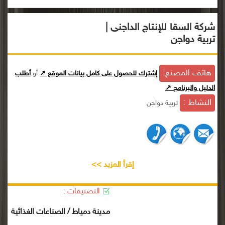
شركة السقا للإنتاج الداجنى |
تربية دواجن
هاتف المصنع:
إشترك للحصول على كامل بيانات الموقع ↗
أو
أطلب
الدليل والبرنامج ↗
النشاط :
تربية دواجن
إقرأ المزيد >>
التصنيفات :
مدينة دمياط / الصناعات الغذائية