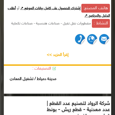
هاتف المصنع:
إشترك للحصول على كامل بيانات الموقع ↗
أو
أطلب
الدليل والبرنامج ↗
النشاط :
مقطورات نقل تقيل - صناعات هندسية - صناعات تكملية
إقرأ المزيد >>
التصنيفات :
مدينة دمياط / تشغيل المعادن
شركة الرواد لتصنيع عدد القطع |
عدد معدنية - قطع ريش - بونط