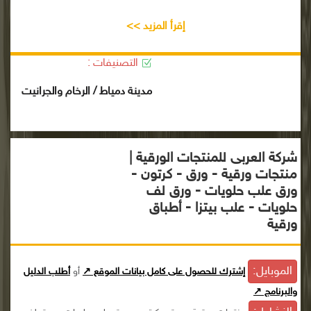
إقرأ المزيد >>
التصنيفات :
مدينة دمياط / الرخام والجرانيت
شركة العربى للمنتجات الورقية |
منتجات ورقية - ورق - كرتون -
ورق علب حلويات - ورق لف
حلويات - علب بيتزا - أطباق
ورقية
الموبايل:
إشترك للحصول على كامل بيانات الموقع ↗
أو
أطلب الدليل
والبرنامج ↗