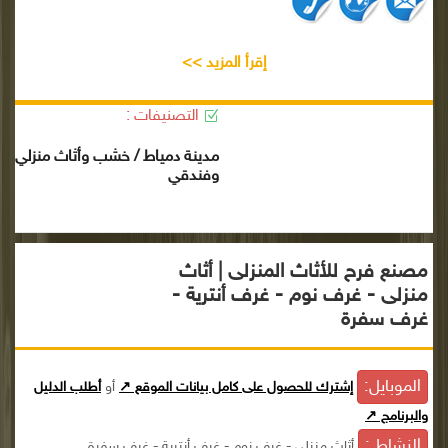
إقرأ المزيد >>
التصنيفات :
مدينة دمياط / خشب وأثاث منزلي
وفندقي
مصنع فرح للأثاث المنزلى | أثاث
منزلى - غرف نوم - غرف أنترية -
غرف سفرة
الموبايل:
إشترك للحصول على كامل بيانات الموقع ↗
أو
أطلب الدليل
والبرنامج ↗
النشاط :
أثاث منزلى - غرف نوم - غرف أنترية - غرف سفرة