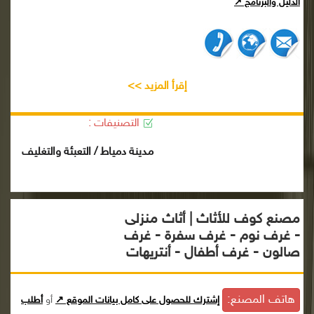
الدليل والبرنامج ↗
إقرأ المزيد >>
التصنيفات :
مدينة دمياط / التعبئة والتغليف
مصنع كوف للأثاث | أثاث منزلى
- غرف نوم - غرف سفرة - غرف
صالون - غرف أطفال - أنتريهات
هاتف المصنع:
إشترك للحصول على كامل بيانات الموقع ↗
أو
أطلب