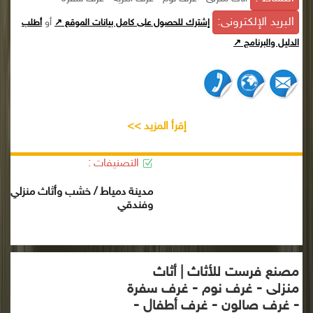
البريد الإلكترونى:
أو
إشترك للحصول على كامل بيانات الموقع ↗
أطلب
الدليل والبرنامج ↗
إقرأ المزيد >>
التصنيفات :
مدينة دمياط / خشب وأثاث منزلي
وفندقي
مصنع فرست للأثاث | أثاث
منزلى - غرف نوم - غرف سفرة
- غرف صالون - غرف أطفال -