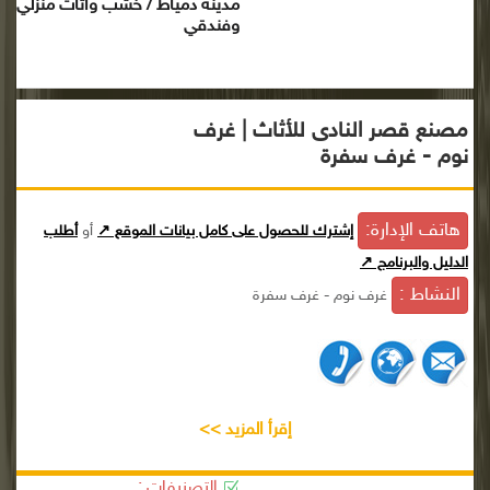
مدينة دمياط / خشب وأثاث منزلي
وفندقي
مصنع قصر النادى للأثاث | غرف
نوم - غرف سفرة
هاتف الإدارة:
إشترك للحصول على كامل بيانات الموقع ↗
أو
أطلب
الدليل والبرنامج ↗
النشاط :
غرف نوم - غرف سفرة
إقرأ المزيد >>
التصنيفات :