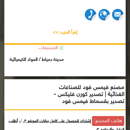
إقرأ المزيد >>
التصنيفات :
مدينة دمياط / المواد الكيميائية
مصنع فيمس فود للصناعات
الغذائية | تصدير كورن فليكس -
تصدير بقسماط فيمس فود
هاتف المصنع:
إشترك للحصول على كامل بيانات الموقع ↗
أو
أطلب
الدليل والبرنامج ↗