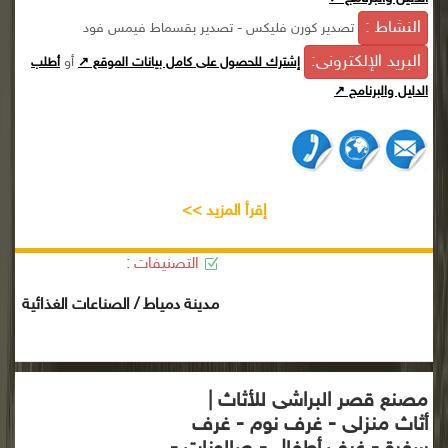
النشاط :
تصدير كورن فليكس - تصدير بقسماط فيمس فود
البريد الإلكترونى:
أو
إشترك للحصول على كامل بيانات الموقع ↗
أطلب
الدليل والبرنامج ↗
إقرأ المزيد >>
التصنيفات :
مدينة دمياط / الصناعات الغذائية
مصنع قصر البراشى للأثاث |
أثاث منزلى - غرف نوم - غرف