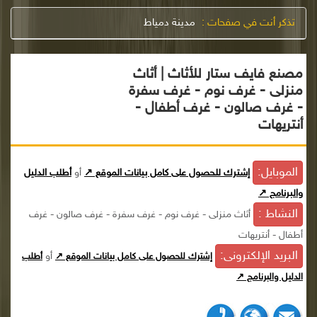
تذكر أنت في صفحات :
مدينة دمياط
مصنع فايف ستار للأثاث | أثاث
منزلى - غرف نوم - غرف سفرة
- غرف صالون - غرف أطفال -
أنتريهات
الموبايل:
إشترك للحصول على كامل بيانات الموقع ↗
أو
أطلب الدليل
والبرنامج ↗
النشاط :
أثاث منزلى - غرف نوم - غرف سفرة - غرف صالون - غرف
أطفال - أنتريهات
البريد الإلكترونى:
أو
إشترك للحصول على كامل بيانات الموقع ↗
أطلب
الدليل والبرنامج ↗