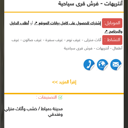
أنتريهات - فرش قرى سياحية
الموبايل:
إشترك للحصول على كامل بيانات الموقع ↗
أو
أطلب الدليل
والبرنامج ↗
النشاط :
أثاث منزلى - غرف نوم - غرف سفرة - غرف صالون - غرف
أطفال - أنتريهات - فرش قرى سياحية
إقرأ المزيد >>
التصنيفات :
مدينة دمياط / خشب وأثاث منزلي
وفندقي