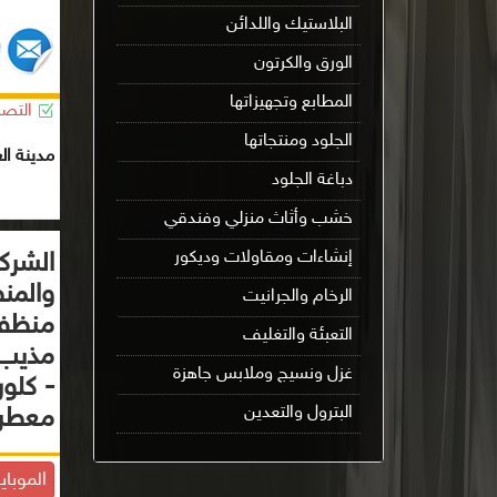
البلاستيك واللدائن
الورق والكرتون
المطابع وتجهيزاتها
التصن
الجلود ومنتجاتها
مدينة ال
دباغة الجلود
خشب وأثاث منزلي وفندقي
إنشاءات ومقاولات وديكور
الشركة
والمن
الرخام والجرانيت
منظفا
التعبئة والتغليف
مذيب 
غزل ونسيج وملابس جاهزة
- كلور
البترول والتعدين
معطر
الموباي