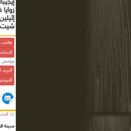
إيجيبا
زوايا
إثيلي
شيت ت
هاتف ا
النشاط
فواصل تم
البريد 
الموقع 
التصن
مدينة ال