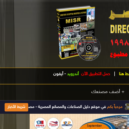
ط هنا
|
حمل التطبيق الآن
أندرويد
-
أيفون
+ أضف مصنعك
اً بكم
في موقع دليل الصناعات والمصانع المصرية - مصر .. الدليل الصناعى الأول فى مصر تأسس 1998 ويتم تحديث بياناته يومياَ إضغط هنا للإشتراك والحصو
شريط الأخبار