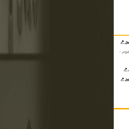
مج ↗
فوم -
ج ↗
امج ↗