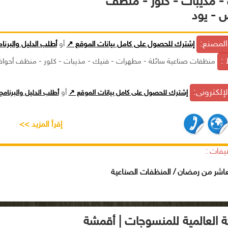
- مذيبات - كلور - منظف
 - يود
لمصنع:
إشترك للحصول على كامل بيانات الموقع ↗
أو
أطلب الدليل والبرنا
 :
منظفات صناعية سائلة - مطهرات - فنيك - مذيبات - كلور - منظف أحوا
الإلكترونى:
إشترك للحصول على كامل بيانات الموقع ↗
أو
أطلب الدليل والبرنام
إقرأ المزيد >>
يفات :
عاشر من رمضان / المنظفات الصناعية
ة العالمية للمنسوجات | أقمشة