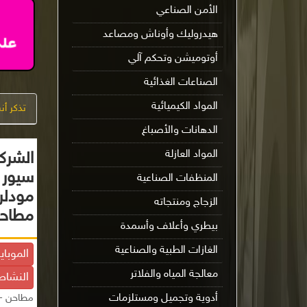
الأمن الصناعي
هيدروليك وأوناش ومصاعد
أوتوميشن وتحكم آلي
الصناعات الغذائية
المواد الكيميائية
تذكر أ
الدهانات والأصباغ
المواد العازلة
الشركة
سيور 
المنظفات الصناعية
مودلر
الزجاج ومنتجاته
مطاحن
بيطري وأعلاف وأسمدة
الغازات الطبية والصناعية
الموباي
معالجة المياه والفلاتر
النشاط
أدوية وتجميل ومستلزمات
مطاحن - 