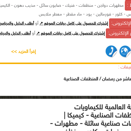
 :
مطهرات دواجن - منظفات - فنيك - صابون سائل - مذيب دهون - الكيميت
 - كلور - فورمالين - يود - ماء مقطر - معطر ملابس
الإلكترونى:
إشترك للحصول على كامل بيانات الموقع ↗
أو
أطلب الدليل والبرنام
الإلكترونى:
إشترك للحصول على كامل بيانات الموقع ↗
أو
أطلب الدليل والبرن
إقرأ المزيد >>
يفات :
عاشر من رمضان / المنظفات الصناعية
 العالمية للكيماويات
فات الصناعية - كيميكا |
ت صناعية سائلة - مطهرات -