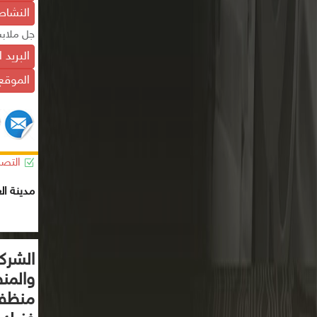
النشاط
جل ملابس
البريد 
الموقع 
التصن
مدينة ال
الشركة
والمنظ
منظفا