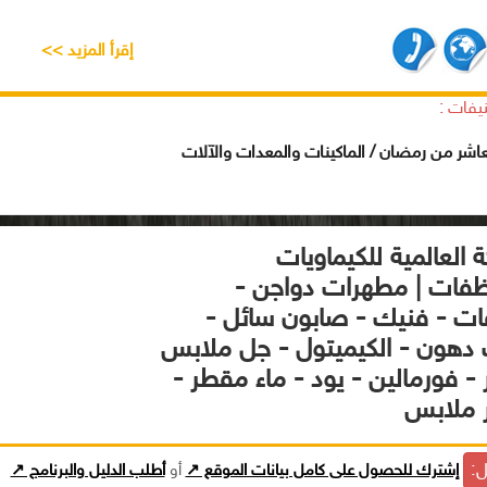
إقرأ المزيد >>
يفات :
عاشر من رمضان / الماكينات والمعدات والآلات
 العالمية للكيماويات
ظفات | مطهرات دواجن -
ت - فنيك - صابون سائل -
دهون - الكيميتول - جل ملابس
 - فورمالين - يود - ماء مقطر -
 ملابس
ل:
إشترك للحصول على كامل بيانات الموقع ↗
أو
أطلب الدليل والبرنامج ↗