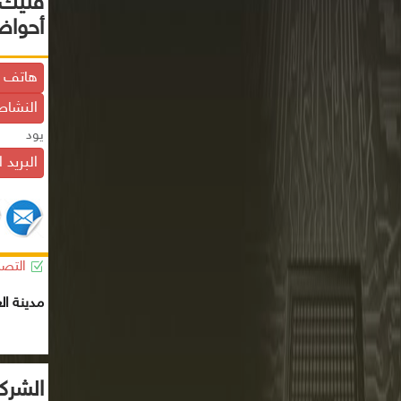
فنيك 
أحواض
هاتف ا
النشاط
يود
البريد 
التصن
مدينة ال
الشرك