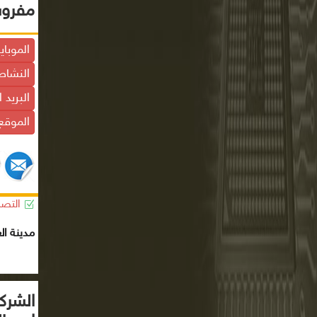
مفروش
الموباي
النشاط
البريد 
الموقع 
التصن
مدينة ا
الشركة