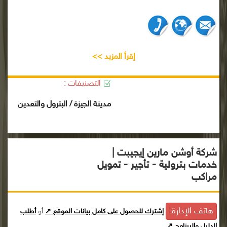
إقرأ المزيد >>
التصنيفات :
مدينة الجيزة / البترول والتعدين
شركة أوشن مارين إيجيبت |
خدمات بترولية - تأجير - تمويل
مراكب
هاتف الإدارة:
إشترك للحصول على كامل بيانات الموقع ↗
أو
أطلب
الدليل والبرنامج ↗