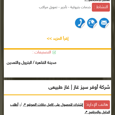
النشاط :
خدمات بترولية - تأجير - تمويل مراكب
إقرأ المزيد >>
التصنيفات :
مدينة القاهرة / البترول والتعدين
شركة أوفر سيز غاز | غاز طبيعى
هاتف الإدارة:
إشترك للحصول على كامل بيانات الموقع ↗
أو
أطلب
الدليل والبرنامج ↗