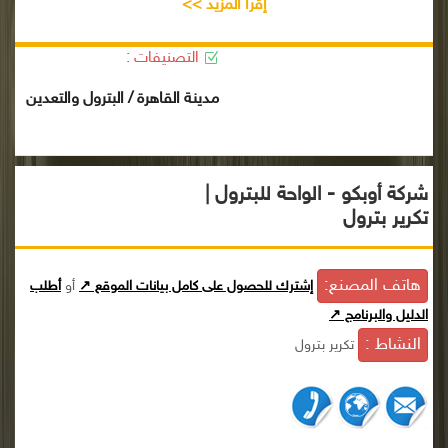
إقرأ المزيد >>
التصنيفات :
مدينة القاهرة / البترول والتعدين
شركة أوبكو - الواحة للبترول |
تكرير بترول
هاتف المصنع:
إشترك للحصول على كامل بيانات الموقع ↗
أو
أطلب
الدليل والبرنامج ↗
النشاط :
تكرير بترول