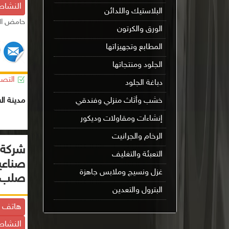
النشاط
البلاستيك واللدائن
حامض الس
الورق والكرتون
المطابع وتجهيزاتها
الجلود ومنتجاتها
التصن
دباغة الجلود
مدينة ال
خشب وأثاث منزلي وفندقي
إنشاءات ومقاولات وديكور
الرخام والجرانيت
شركة 
التعبئة والتغليف
صناعي
غزل ونسيج وملابس جاهزة
صلب
البترول والتعدين
هاتف ا
النشاط