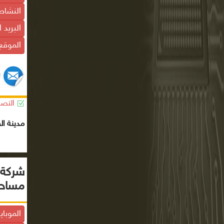
النشاط
البريد 
الموقع 
التصن
مدينة ال
شركة 
مساحي
الموباي