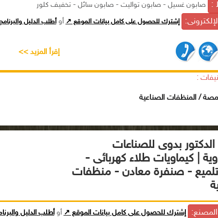
 :
صابون غسيل - صابون تواليت - صابون سائل - تخفيف كلور
الإلكترونى:
إشترك للحصول على كامل بيانات الموقع ↗
أو
أطلب الدليل والبرنام
إقرأ المزيد >>
يفات :
مصة / المنظفات الصناعية
الدكتور بدوى للصناعات
وية | كيماويات طلاء كهربائى -
تلميع - صنفرة معادن - منظفات
ة
لمصنع:
إشترك للحصول على كامل بيانات الموقع ↗
أو
أطلب الدليل والبرنا