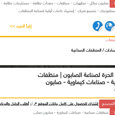
 :
صابون سائل - مطهرات - منظفات - معدات نظافة - مستلزمات نظافة - 
لفونيك - تصنيع فنيك - إستيراد خامات أولية لصناعة المنظفات
إقرأ المزيد >>
يفات :
سادات / المنظفات الصناعية
الحرة لصناعة الصابون | منظفات
ة - صناعات كيماوية - صابون
لمصنع:
إشترك للحصول على كامل بيانات الموقع ↗
أو
أطلب الدليل والبرنا
 :
منظفات صناعية - صناعات كيماوية - صابون صلب