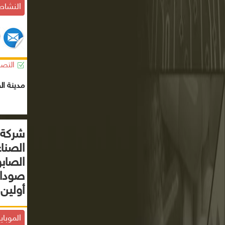
النشاط
التصن
مدينة ال
شركة 
الصنا
الصاب
صودا 
أولين
الموباي