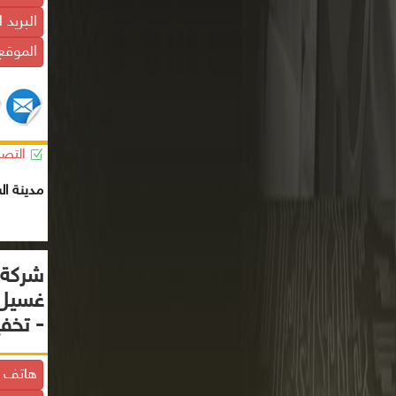
البريد 
الموقع 
التصن
مدينة ال
شركة 
غسيل 
- تخف
هاتف ا