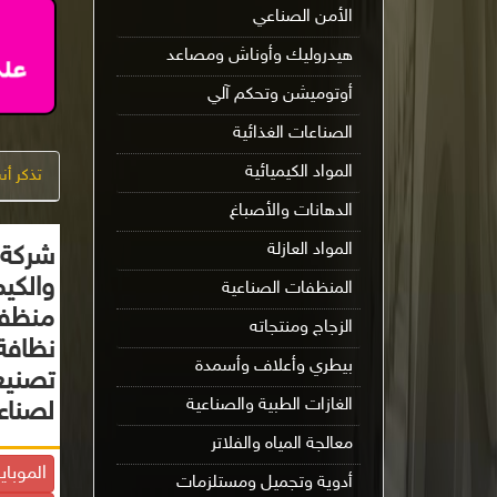
الأمن الصناعي
هيدروليك وأوناش ومصاعد
أوتوميشن وتحكم آلي
الصناعات الغذائية
المواد الكيميائية
تذكر أ
الدهانات والأصباغ
المواد العازلة
شركة 
والكي
المنظفات الصناعية
منظفا
الزجاج ومنتجاته
نظافة
بيطري وأعلاف وأسمدة
تصنيع
الغازات الطبية والصناعية
لصناع
معالجة المياه والفلاتر
الموباي
أدوية وتجميل ومستلزمات