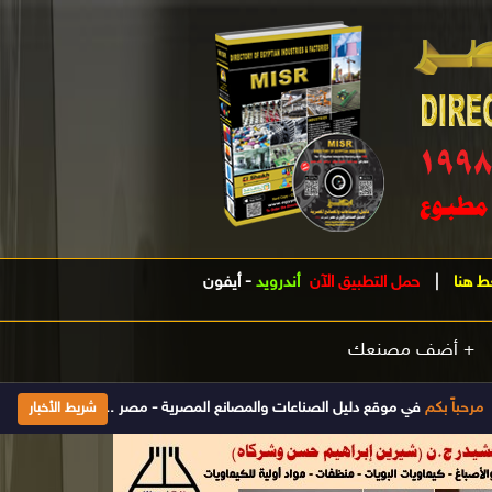
ط هنا
|
حمل التطبيق الآن
أندرويد
-
أيفون
+ أضف مصنعك
موقع دليل الصناعات والمصانع المصرية - مصر .. الدليل الصناعى الأول فى مصر تأسس 1998 ويتم تحديث بياناته يومياَ إضغط هنا للإشتراك والحصول على جميع المع
شريط الأخبار