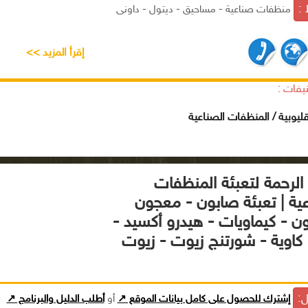
 :
منظفات صناعية - مساحيق - ديتول - داونى
إقرأ المزيد >>
يفات :
قليوبية / المنظفات الصناعية
الرحمة لتعبئة المنظفات
عية | تعبئة صابون - معجون
ون - كيماويات - هيدرو أكسيد -
كاوية - شورتنج زيوت - زيوت
ل:
إشترك للحصول على كامل بيانات الموقع ↗
أو
أطلب الدليل والبرنامج ↗