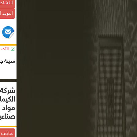
النشاط
البريد 
التصن
مدينة ج
شركة 
الكيما
مواد 
صناعي
هاتف ا