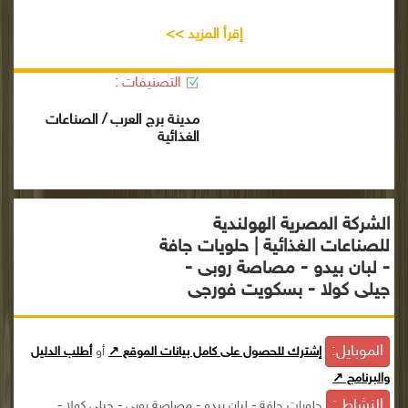
إقرأ المزيد >>
التصنيفات :
مدينة برج العرب / الصناعات
الغذائية
الشركة المصرية الهولندية
للصناعات الغذائية | حلويات جافة
- لبان بيدو - مصاصة روبى -
جيلى كولا - بسكويت فورجى
الموبايل:
إشترك للحصول على كامل بيانات الموقع ↗
أو
أطلب الدليل
والبرنامج ↗
النشاط :
حلويات جافة - لبان بيدو - مصاصة روبى - جيلى كولا -