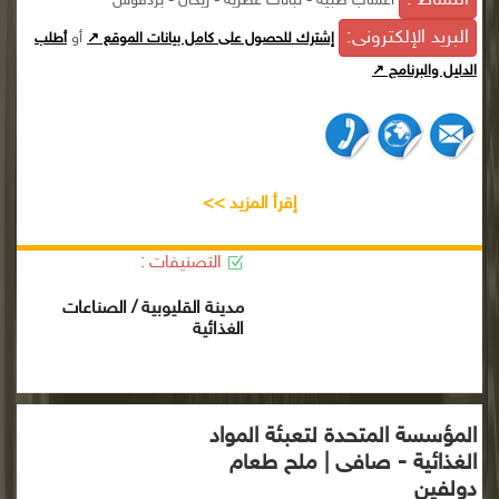
النشاط :
أعشاب طبية - نباتات عطرية - ريحان - بردقوش
البريد الإلكترونى:
أو
إشترك للحصول على كامل بيانات الموقع ↗
أطلب
الدليل والبرنامج ↗
إقرأ المزيد >>
التصنيفات :
مدينة القليوبية / الصناعات
الغذائية
المؤسسة المتحدة لتعبئة المواد
الغذائية - صافى | ملح طعام
دولفين