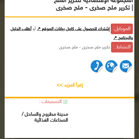
المجموعة الإقتصادية لتكرير الملح
| تكرير ملح صخرى - ملح صخرى
الموبايل:
إشترك للحصول على كامل بيانات الموقع ↗
أو
أطلب الدليل
والبرنامج ↗
النشاط :
تكرير ملح صخرى - ملح صخرى
إقرأ المزيد >>
التصنيفات :
مدينة مطروح والساحل /
الصناعات الغذائية