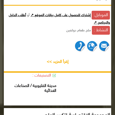
الموبايل:
إشترك للحصول على كامل بيانات الموقع ↗
أو
أطلب الدليل
والبرنامج ↗
النشاط :
ملح طعام دولفين
إقرأ المزيد >>
التصنيفات :
مدينة القليوبية / الصناعات
الغذائية