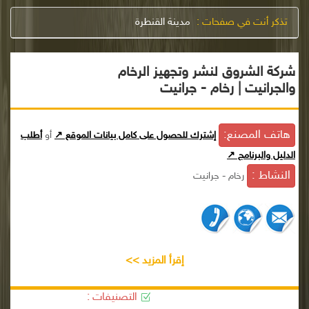
تذكر أنت في صفحات :
مدينة القنطرة
شركة الشروق لنشر وتجهيز الرخام
والجرانيت | رخام - جرانيت
هاتف المصنع:
إشترك للحصول على كامل بيانات الموقع ↗
أو
أطلب
الدليل والبرنامج ↗
النشاط :
رخام - جرانيت
إقرأ المزيد >>
التصنيفات :