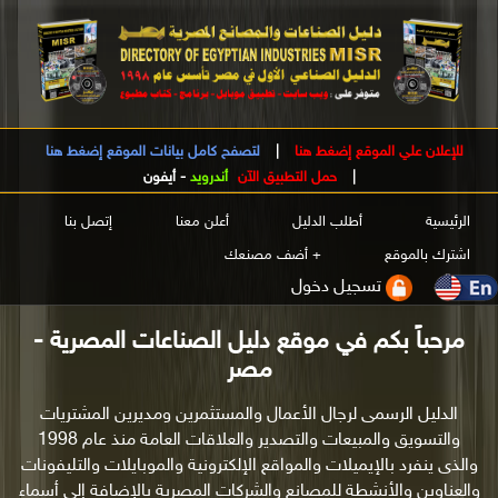
للإعلان علي الموقع إضغط هنا
|
لتصفح كامل بيانات الموقع إضغط هنا
|
حمل التطبيق الآن
أندرويد
-
أيفون
الرئيسية
أطلب الدليل
أعلن معنا
إتصل بنا
اشترك بالموقع
+ أضف مصنعك
تسجيل دخول
مرحباً بكم في موقع دليل الصناعات المصرية -
مصر
الدليل الرسمى لرجال الأعمال والمستثمرين ومديرين المشتريات
والتسويق والمبيعات والتصدير والعلاقات العامة منذ عام 1998
والذى ينفرد بالإيميلات والمواقع الإلكترونية والموبايلات والتليفونات
والعناوين والأنشطة للمصانع والشركات المصرية بالإضافة إلى أسماء