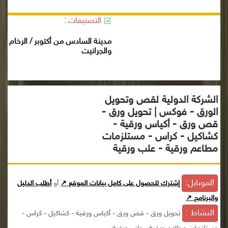
التصنيفات :
مدينة السادس من أكتوبر / الرخام
والجرانيت
الشركة الدولية لقص وتحويل
الورق - فوكس | تحويل ورق -
قص ورق - أكياس ورقية -
كشاكيل - كراس - مستلزمات
مطاعم ورقية - علب ورقية
الموبايل:
إشترك للحصول على كامل بيانات الموقع ↗
أو
أطلب الدليل
والبرنامج ↗
النشاط :
تحويل ورق - قص ورق - أكياس ورقية - كشاكيل - كراس -