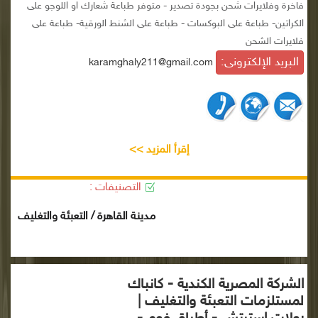
فاخرة وفلايرات شحن بجودة تصدير - متوفر طباعة شعارك او اللوجو على
الكراتين- طباعة على البوكسات - طباعة على الشنط الورقية- طباعة على
فلايرات الشحن
البريد الإلكترونى:
karamghaly211@gmail.com
إقرأ المزيد >>
التصنيفات :
مدينة القاهرة / التعبئة والتغليف
الشركة المصرية الكندية - كانباك
لمستلزمات التعبئة والتغليف |