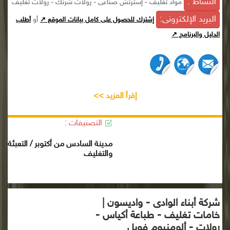
النشاط :
مواد تغليف - إسترتش صناعى - رولات شرنك - رولات تغليف
البريد الإلكترونى:
أو
إشترك للحصول على كامل بيانات الموقع ↗
أطلب
الدليل والبرنامج ↗
إقرأ المزيد >>
التصنيفات :
مدينة السادس من أكتوبر / التعبئة
والتغليف
شركة أبناء الوادى - واديسون |
خامات تغليف - طباعة أكياس -
رولات - ألومنيوم فويل