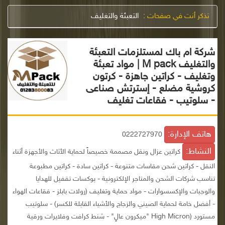
تذكر أنت في صفحات :
التعبئة والتغليف
شركة ام باك لمستلزمات التعبئة
والتغليف M pack | مواد تعبئة
وتغليف - كراتين جاهزة - كرتون
كروشية مضلع - إسترتش صناعى
- سلوتيب - فقاعات تغليف
هاتف الإدارة:
0222727970
النشاط:
كراتين عزال ونقل مصممة خصيصاً لحماية الأثاث والأجهزة أثناء
النقل - كراتين شحن مقاسات متنوعة - كراتين سادة - كراتين مطبوعة
تناسب شركات الشحن والمتاجر الإلكترونية - بوكسات تقفيل للهدايا
والوجبات والإكسسوارات - مواد حماية وتغليف (رولات بابلز - فقاعات الهواء
- أفضل خامة لحماية الصيني والزجاج والأشياء القابلة للكسر) - سلوتيب
مستورد (High Micron "ميكرون عالٍ" - شنط كرافت وفلايرات ورقية