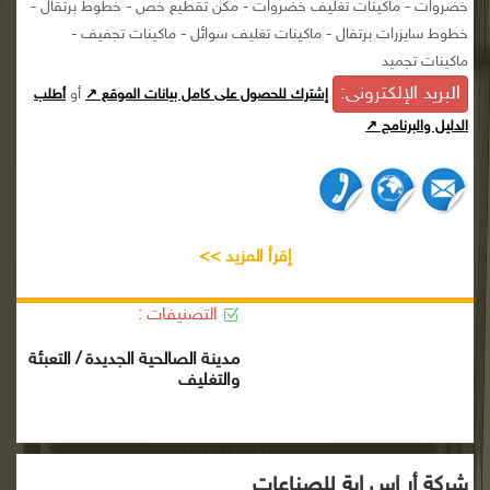
خضروات - ماكينات تغليف خضروات - مكن تقطيع خص - خطوط برتقال -
خطوط سايزرات برتقال - ماكينات تغليف سوائل - ماكينات تجفيف -
ماكينات تجميد
البريد الإلكترونى:
أو
إشترك للحصول على كامل بيانات الموقع ↗
أطلب
الدليل والبرنامج ↗
إقرأ المزيد >>
التصنيفات :
مدينة الصالحية الجديدة / التعبئة
والتغليف
شركة أر إس إية للصناعات