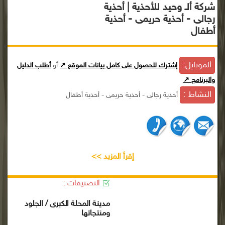
شركة ألـ وحيد للأحذية | أحذية
رجالى - أحذية حريمى - أحذية
أطفال
الموبايل:
إشترك للحصول على كامل بيانات الموقع ↗
أو
أطلب الدليل
والبرنامج ↗
النشاط :
أحذية رجالى - أحذية حريمى - أحذية أطفال
إقرأ المزيد >>
التصنيفات :
مدينة المحلة الكبرى / الجلود
ومنتجاتها