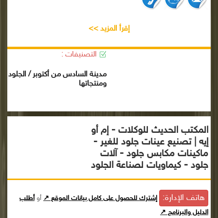
إقرأ المزيد >>
التصنيفات :
مدينة السادس من أكتوبر / الجلود
ومنتجاتها
المكتب الحديث للوكلات - إم أو
إيه | تصنيع عينات جلود للغير -
ماكينات مكابس جلود - آلات
جلود - كيماويات لصناعة الجلود
هاتف الإدارة:
إشترك للحصول على كامل بيانات الموقع ↗
أو
أطلب
الدليل والبرنامج ↗