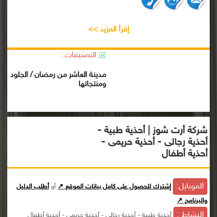
إقرأ المزيد >>
التصنيفات :
مدينة العاشر من رمضان / الجلود
ومنتجاتها
شركة أرت شوز | أحذية طبية -
أحذية رجالى - أحذية حريمى -
أحذية أطفال
الموبايل:
إشترك للحصول على كامل بيانات الموقع ↗
أو
أطلب الدليل
والبرنامج ↗
النشاط :
أحذية طبية - أحذية رجالى - أحذية حريمى - أحذية أطفال