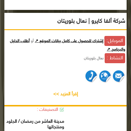
شركة ألفا كايرو | نعال بلوريتان
الموبايل:
إشترك للحصول على كامل بيانات الموقع ↗
أو
أطلب الدليل
والبرنامج ↗
النشاط :
نعال بلوريتان
إقرأ المزيد >>
التصنيفات :
مدينة العاشر من رمضان / الجلود
ومنتجاتها