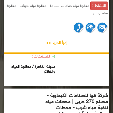
النشاط :
معالجة مياه حمامات السباحة - معالجة مياه بحيرات - معالجة
مياه نوافير
إقرأ المزيد >>
التصنيفات :
مدينة القاهرة / معالجة المياه
والفلاتر
شركة قها للصناعات الكيماوية -
مصنع 270 حربى | محطات مياه
تنقية مياه شرب - محطات