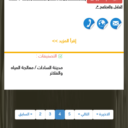
الدليل والبرنامج ↗
إقرأ المزيد >>
التصنيفات :
مدينة السادات / معالجة المياه
والفلاتر
الاخيرة »
التالي »
5
4
3
2
« السابق