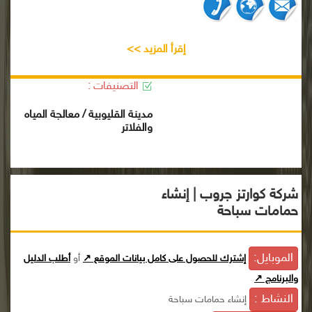
إقرأ المزيد >>
التصنيفات :
مدينة القليوبية / معالجة المياه
والفلاتر
شركة كوارتز جروب | إنشاء
حمامات سباحة
الموبايل:
إشترك للحصول على كامل بيانات الموقع ↗
أو
أطلب الدليل
والبرنامج ↗
النشاط :
إنشاء حمامات سباحة